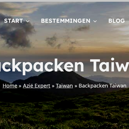
START
BESTEMMINGEN
BLOG
ckpacken Tai
Home
Azië Expert
Taiwan
Backpacken Taiwan