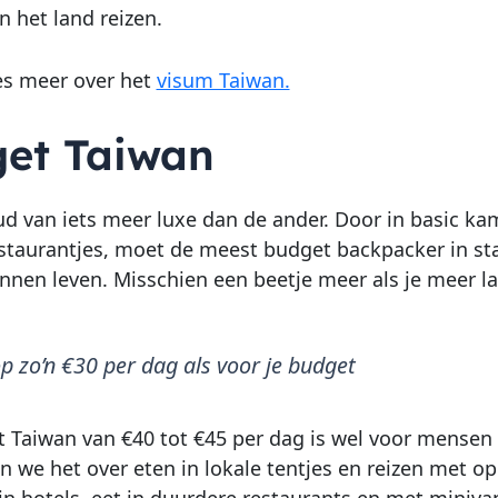
n het land reizen.
es meer over het
visum Taiwan.
et Taiwan
d van iets meer luxe dan de ander. Door in basic ka
staurantjes, moet de meest budget backpacker in sta
nnen leven. Misschien een beetje meer als je meer l
p zo’n €30 per dag als voor je budget
 Taiwan van €40 tot €45 per dag is wel voor mensen
we het over eten in lokale tentjes en reizen met open
in hotels, eet in duurdere restaurants en met minivan