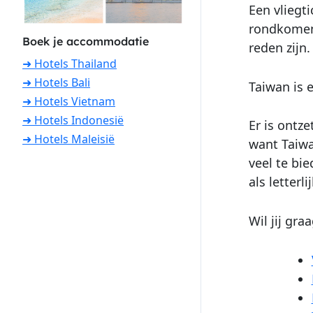
Een vliegt
rondkomen.
Boek je accommodatie
reden zijn.
➜ Hotels Thailand
➜ Hotels Bali
Taiwan is 
➜ Hotels Vietnam
➜ Hotels Indonesië
Er is ontz
➜ Hotels Maleisië
want Taiwa
veel te bi
als letter
Wil jij gr