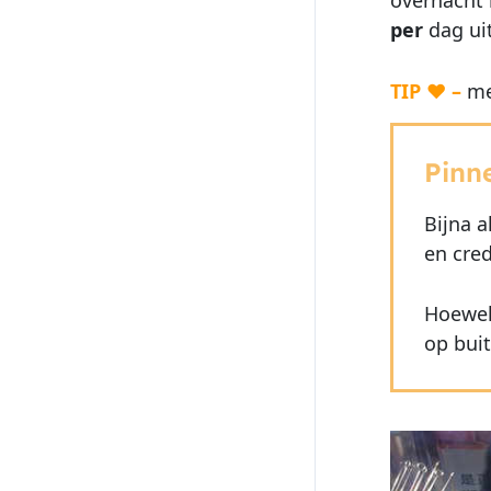
per
dag uit
TIP ♥ –
mee
Pinn
Bijna a
en cred
Hoewel
op bui