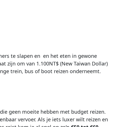
mers te slapen en
en het eten in gewone
at zijn om van 1.100NT$ (New Taiwan Dollar)
ange trein, bus of boot reizen onderneemt.
 die geen moeite hebben met budget reizen.
baar vervoer. Als je iets luxer wilt reizen en
s reist kom je al snel op zo’n
€50 tot €60