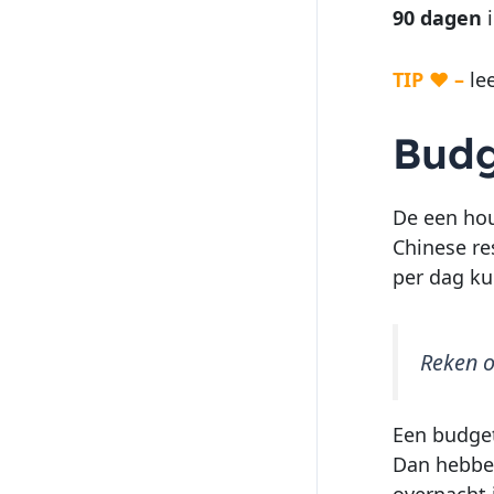
90 dagen
i
TIP ♥ –
le
Budg
De een hou
Chinese re
per dag ku
Reken o
Een budget
Dan hebben 
overnacht 