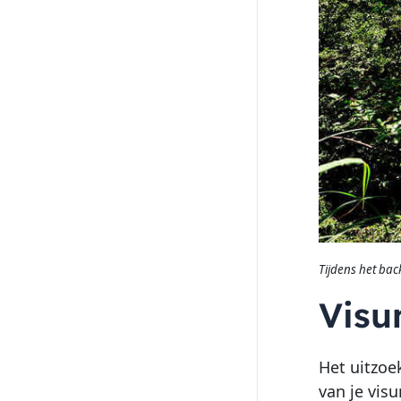
Tijdens het bac
Visu
Het uitzoe
van je vis