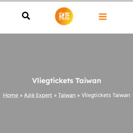
Ga
naar
de
inhoud
Vliegtickets Taiwan
Home
Azië Expert
Taiwan
Vliegtickets Taiwan