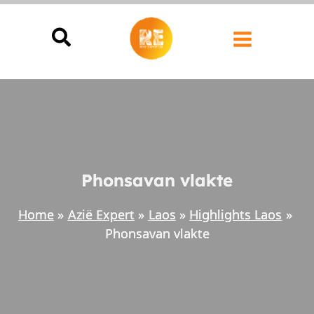
Ga
naar
de
inhoud
Phonsavan vlakte
Home
Azië Expert
Laos
Highlights Laos
Phonsavan vlakte