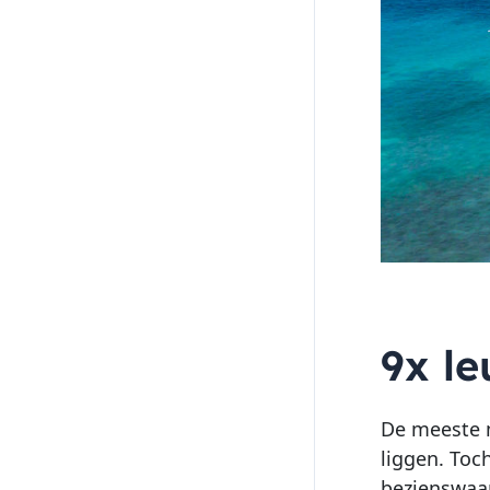
9x l
De meeste m
liggen. Toc
bezienswaar