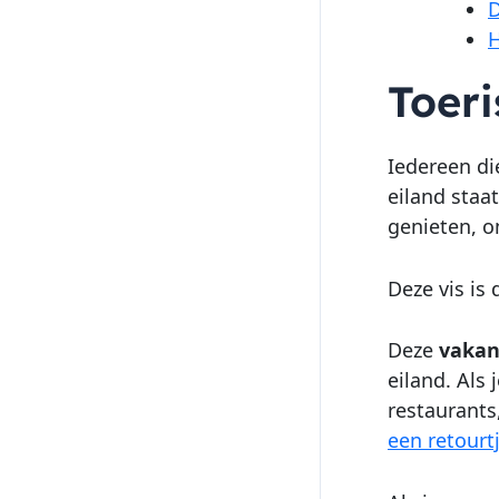
D
H
Toeri
Iedereen di
eiland staa
genieten, o
Deze vis is
Deze
vakan
eiland. Als 
restaurants
een retourt