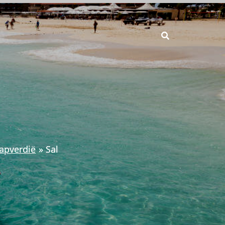
apverdië
Sal