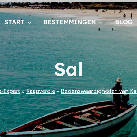
START
BESTEMMINGEN
BLOG
Sal
a-Expert
Kaapverdie
Bezienswaardigheden van Ka