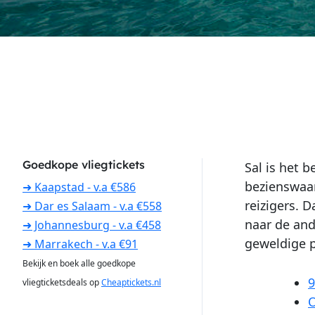
Goedkope vliegtickets
Sal is het 
bezienswaar
➜ Kaapstad - v.a €586
reizigers. D
➜ Dar es Salaam - v.a €558
naar de and
➜ Johannesburg - v.a €458
geweldige p
➜ Marrakech - v.a €91
Bekijk en boek alle goedkope
9
vliegticketsdeals op
Cheaptickets.nl
O