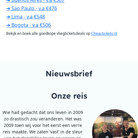
➜ Buenos Aires - v.a €567
➜ Sao Paulo - v.a €476
➜ Lima - v.a €548
➜ Bogota - v.a €506
Bekijk en boek alle goedkope vliegticketsdeals op
Cheactickets.nl
Nieuwsbrief
Onze reis
Wie had gedacht dat ons leven in 2009
zo drastisch zou veranderen. Het was
2009 toen wij voor het eerst een verre
reis maakte. We zaten ‘vast’ in de sleur