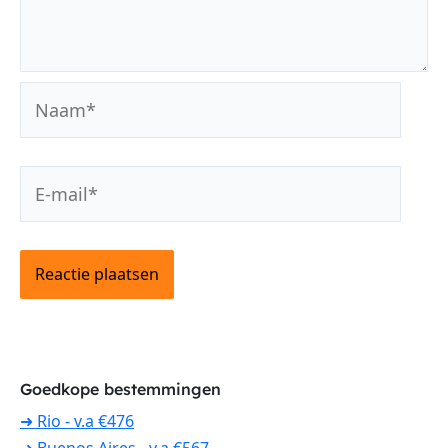
Naam*
E-
mail*
Goedkope bestemmingen
➜ Rio - v.a €476