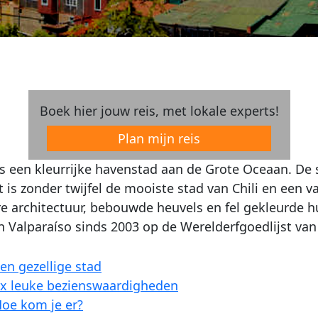
Boek hier jouw reis, met lokale experts!
Plan mijn reis
is een kleurrijke havenstad aan de Grote Oceaan. De 
t is zonder twijfel de mooiste stad van Chili en een 
re architectuur, bebouwde heuvels en fel gekleurde hu
 Valparaíso sinds 2003 op de Werelderfgoedlijst va
en gezellige stad
x leuke bezienswaardigheden
oe kom je er?