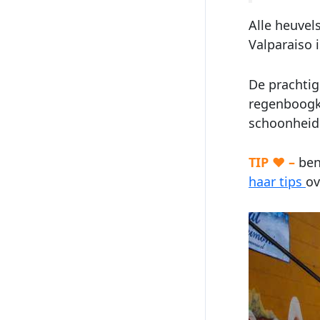
Alle heuvel
Valparaiso i
De prachti
regenboogkl
schoonheid
TIP ♥ –
ben
haar tips
ov