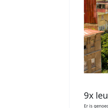
9x le
Er is genoe