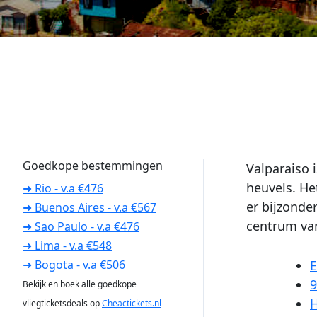
Goedkope bestemmingen
Valparaiso 
heuvels. He
➜ Rio - v.a €476
er bijzonde
➜ Buenos Aires - v.a €567
centrum van
➜ Sao Paulo - v.a €476
➜ Lima - v.a €548
E
➜ Bogota - v.a €506
9
Bekijk en boek alle goedkope
H
vliegticketsdeals op
Cheactickets.nl