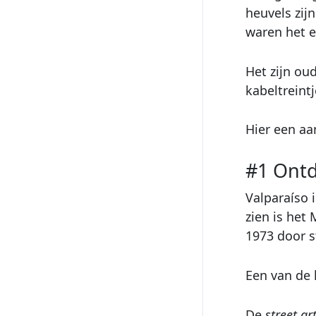
heuvels zij
waren het er
Het zijn ou
kabeltreintj
Hier een aa
#1 Ontd
Valparaíso 
zien is het
1973 door s
Een van de l
De
street ar