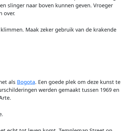
je een slinger naar boven kunnen geven. Vroeger
n over.
og klimmen. Maak zeker gebruik van de krakende
net als
Bogota
. Een goede plek om deze kunst te
muurschilderingen werden gemaakt tussen 1969 en
Arte.
e.
 het echt tot leven komt. Templeman Street op