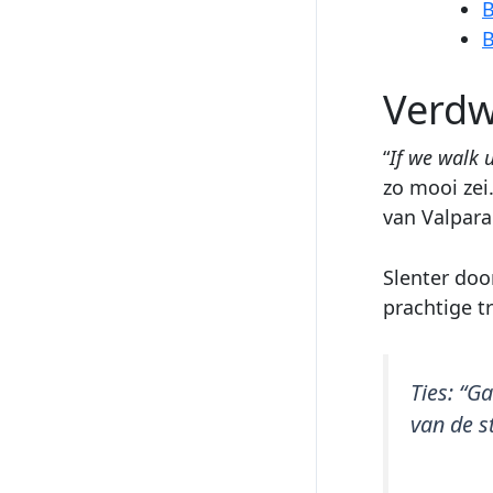
B
B
Verdw
“
If we walk 
zo mooi zei.
van Valpara
Slenter doo
prachtige t
Ties:
“Ga
van de s