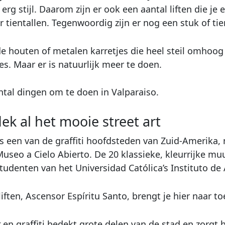
n erg stijl. Daarom zijn er ook een aantal liften die 
 tientallen. Tegenwoordig zijn er nog een stuk of tie
de houten of metalen karretjes die heel steil omho
es. Maar er is natuurlijk meer te doen.
ntal dingen om te doen in Valparaiso.
ek al het mooie street art
is een van de graffiti hoofdsteden van Zuid-Amerika, 
 Museo a Cielo Abierto. De 20 klassieke, kleurrijke 
tudenten van het Universidad Católica’s Instituto de 
iften, Ascensor Espíritu Santo, brengt je hier naar to
t
en graffiti bedekt grote delen van de stad en zorgt