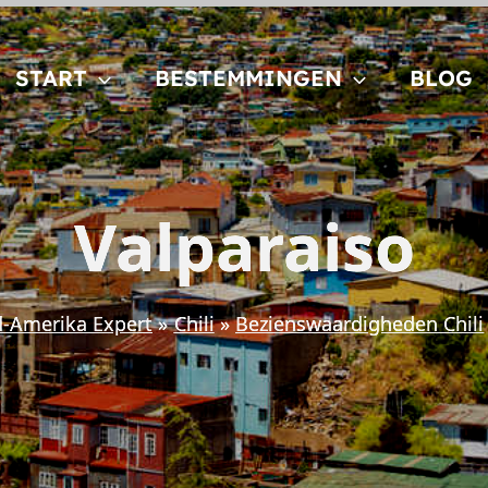
START
BESTEMMINGEN
BLOG
Valparaiso
d-Amerika Expert
Chili
Bezienswaardigheden Chili