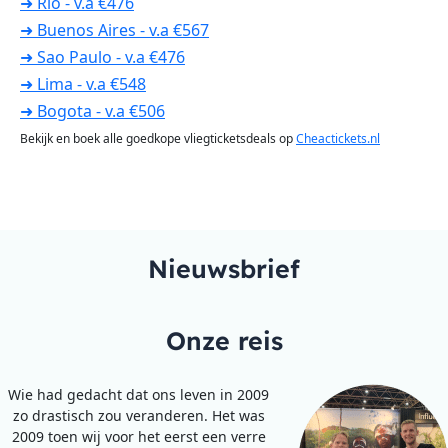
➜ Rio - v.a €476
➜ Buenos Aires - v.a €567
➜ Sao Paulo - v.a €476
➜ Lima - v.a €548
➜ Bogota - v.a €506
Bekijk en boek alle goedkope vliegticketsdeals op
Cheactickets.nl
Nieuwsbrief
Onze reis
Wie had gedacht dat ons leven in 2009
zo drastisch zou veranderen. Het was
2009 toen wij voor het eerst een verre