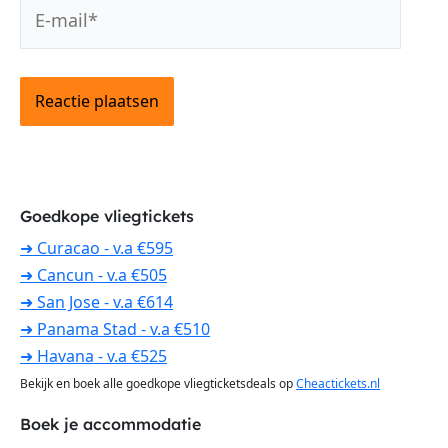
E-
mail*
Goedkope vliegtickets
➜ Curacao - v.a €595
➜ Cancun - v.a €505
➜ San Jose - v.a €614
➜ Panama Stad - v.a €510
➜ Havana - v.a €525
Bekijk en boek alle goedkope vliegticketsdeals op
Cheactickets.nl
Boek je accommodatie