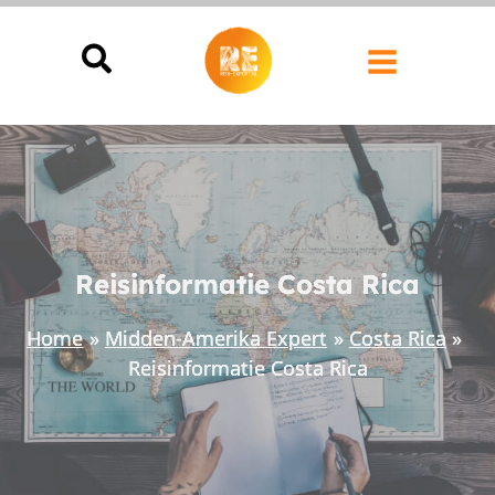
Ga
naar
de
inhoud
Reisinformatie Costa Rica
Home
Midden-Amerika Expert
Costa Rica
Reisinformatie Costa Rica