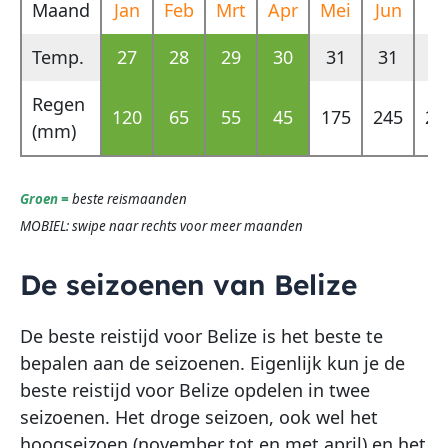
Maand
Jan
Feb
Mrt
Apr
Mei
Jun
Ju
Temp.
27
28
29
30
31
31
3
Regen
120
65
55
45
175
245
27
(mm)
Groen =
beste reismaanden
MOBIEL: swipe naar rechts voor meer maanden
De seizoenen van Belize
De beste reistijd voor Belize is het beste te
bepalen aan de seizoenen. Eigenlijk kun je de
beste reistijd voor Belize opdelen in twee
seizoenen. Het droge seizoen, ook wel het
hoogseizoen (november tot en met april) en het