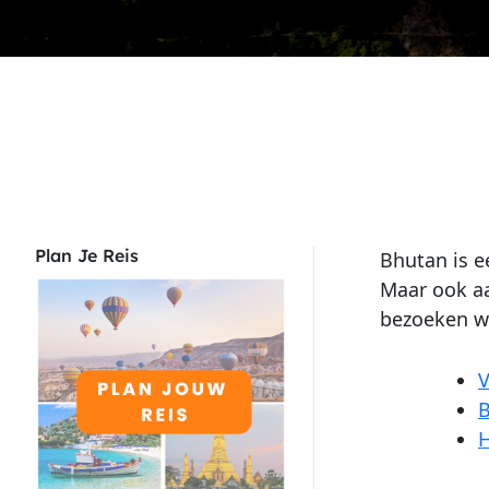
Plan Je Reis
Bhutan is 
Maar ook aa
bezoeken wa
V
B
H