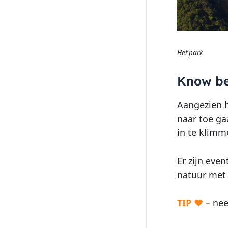
Het park
Know be
Aangezien h
naar toe ga
in te klimm
Er zijn eve
natuur met r
TIP
♥ –
neem