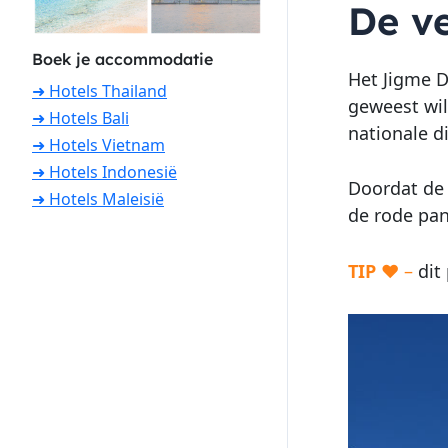
De v
Boek je accommodatie
Het Jigme D
➜ Hotels Thailand
geweest wil 
➜ Hotels Bali
nationale d
➜ Hotels Vietnam
➜ Hotels Indonesië
Doordat de 
➜ Hotels Maleisië
de rode pan
TIP
♥ –
dit 