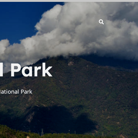
l Park
National Park