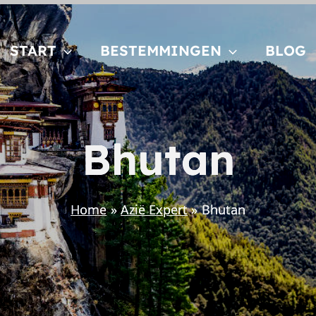
START
BESTEMMINGEN
BLOG
Bhutan
Home
Azië Expert
Bhutan