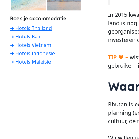
In 2015 kwa
Boek je accommodatie
land is nog
➜ Hotels Thailand
georganisee
➜ Hotels Bali
investeren 
➜ Hotels Vietnam
➜ Hotels Indonesië
TIP
♥ –
wist
➜ Hotels Maleisië
gebruiken l
Waar
Bhutan is e
planning (e
cultuur, de
Wij willen