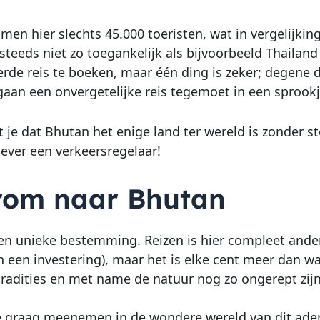
men hier slechts 45.000 toeristen, wat in vergelijkin
 steeds niet zo toegankelijk als bijvoorbeeld Thaila
rde reis te boeken, maar één ding is zeker; degene 
gaan een onvergetelijke reis tegemoet in een sprookj
 je dat Bhutan het enige land ter wereld is zonder st
iever een verkeersregelaar!
om naar Bhutan
en unieke bestemming. Reizen is hier compleet ander
n een investering), maar het is elke cent meer dan wa
 tradities en met name de natuur nog zo ongerept zijn
 je graag meenemen in de wondere wereld van dit a