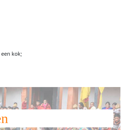
 een kok;
en