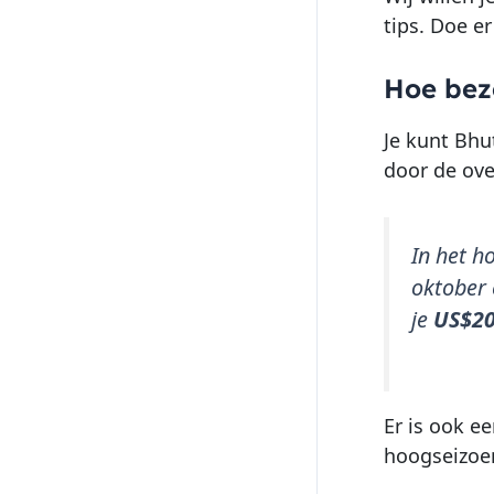
tips. Doe e
Hoe bez
Je kunt Bhu
door de ove
In het h
oktober 
je
US$20
Er is ook ee
hoogseizoen