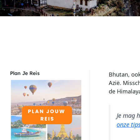
Plan Je Reis
Bhutan, oo
Azië. Missc
de Himalaya
Je mag h
onze tip