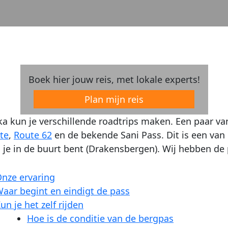
Boek hier jouw reis, met lokale experts!
Plan mijn reis
ika kun je verschillende roadtrips maken. Een paar v
te
,
Route 62
en de bekende Sani Pass. Dit is een van
 je in de buurt bent (Drakensbergen). Wij hebben de
nze ervaring
aar begint en eindigt de pass
un je het zelf rijden
Hoe is de conditie van de bergpas