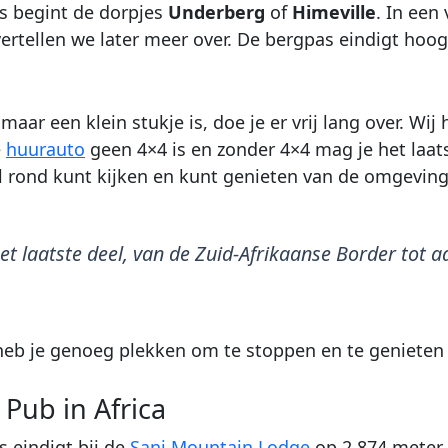
s begint de dorpjes
Underberg
of
Himeville
. In een
ertellen we later meer over. De bergpas eindigt hoog
maar een klein stukje is, doe je er vrij lang over. W
e
huurauto
geen 4×4 is en zonder 4×4 mag je het laats
el rond kunt kijken en kunt genieten van de omgeving
et laatste deel, van de Zuid-Afrikaanse Border tot a
eb je genoeg plekken om te stoppen en te genieten
 Pub in Africa
s eindigt bij de
Sani Mountain Lodge
op 2.874 meter 