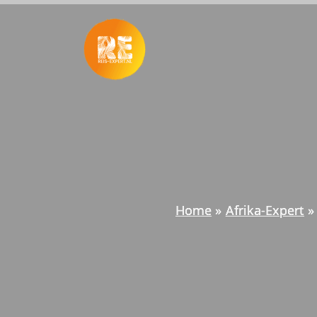
Ga
naar
de
inhoud
Home
Afrika-Expert