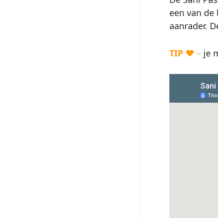
een van de 
aanrader. De
TIP
♥ –
je m