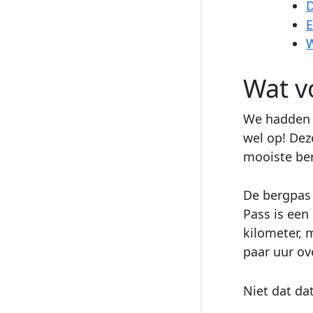
D
E
W
Wat v
We hadden w
wel op! Dez
mooiste ber
De bergpas 
Pass is een
kilometer, 
paar uur ove
Niet dat da