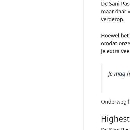
De Sani Pas
maar daar v
verderop.
Hoewel het 
omdat onz
je extra ve
Je mag h
Onderweg h
Highest
De Sani Pas