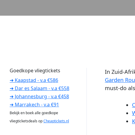
Goedkope vliegtickets
In Zuid-Afr
Garden Rou
➜ Kaapstad - v.a €586
must-do als
➜ Dar es Salaam - v.a €558
➜ Johannesburg - v.a €458
O
➜ Marrakech - v.a €91
W
Bekijk en boek alle goedkope
K
vliegticketsdeals op
Cheaptickets.nl