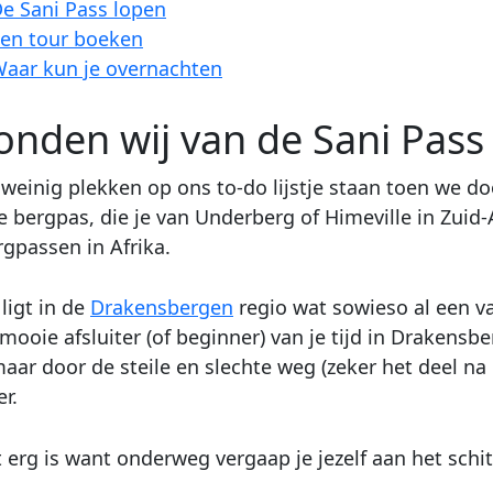
e Sani Pass lopen
en tour boeken
aar kun je overnachten
onden wij van de Sani Pass
einig plekken op ons to-do lijstje staan toen we doo
e bergpas, die je van Underberg of Himeville in Zuid-
gpassen in Afrika.
ligt in de
Drakensbergen
regio wat sowieso al een va
 mooie afsluiter (of beginner) van je tijd in Drakensb
maar door de steile en slechte weg (zeker het deel na 
r.
t erg is want onderweg vergaap je jezelf aan het sc