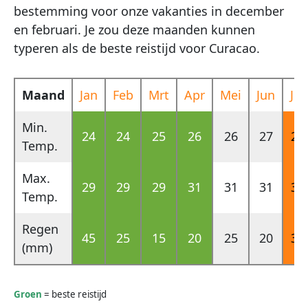
bestemming voor onze vakanties in december
en februari. Je zou deze maanden kunnen
typeren als de beste reistijd voor Curacao.
Maand
Jan
Feb
Mrt
Apr
Mei
Jun
Jul
Min.
24
24
25
26
26
27
26
Temp.
Max.
29
29
29
31
31
31
32
Temp.
Regen
45
25
15
20
25
20
35
(mm)
Groen
= beste reistijd