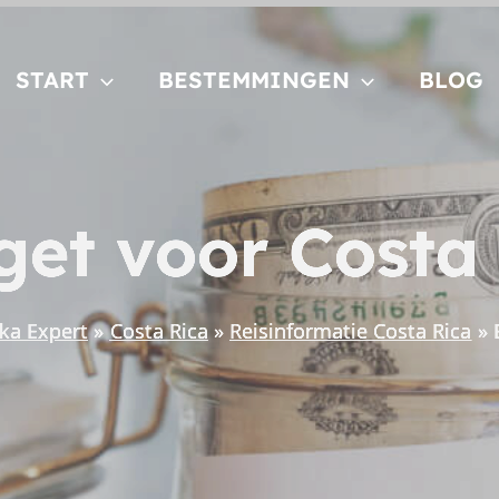
START
BESTEMMINGEN
BLOG
et voor Costa
ka Expert
Costa Rica
Reisinformatie Costa Rica