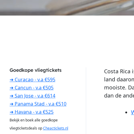
Goedkope vliegtickets
Costa Rica 
land daarom
➜ Curacao - v.a €595
mooiste. Da
➜ Cancun - v.a €505
dan de ande
➜ San Jose - v.a €614
➜ Panama Stad - v.a €510
W
➜ Havana - v.a €525
Bekijk en boek alle goedkope
vliegticketsdeals op
Cheactickets.nl