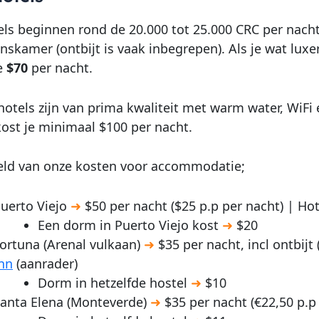
ls beginnen rond de 20.000 tot 25.000 CRC per nach
skamer (ontbijt is vaak inbegrepen). Als je wat luxer 
e
$70
per nacht.
otels zijn van prima kwaliteit met warm water, WiFi
kost je minimaal $100 per nacht.
eld van onze kosten voor accommodatie;
uerto Viejo
➜
$50 per nacht ($25 p.p per nacht) | Ho
Een dorm in Puerto Viejo kost
➜
$20
ortuna (Arenal vulkaan)
➜
$35 per nacht, incl ontbijt
nn
(aanrader)
Dorm in hetzelfde hostel
➜
$10
anta Elena (Monteverde)
➜
$35 per nacht (€22,50 p.p