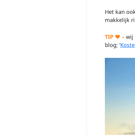
Het kan ook
makkelijk r
TIP ♥ –
wij
blog; ‘
Koste