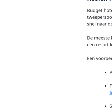
Budget hote
tweepersoon
snel naar d
De meeste h
een resort 
Een voorbe
P
F
I
S