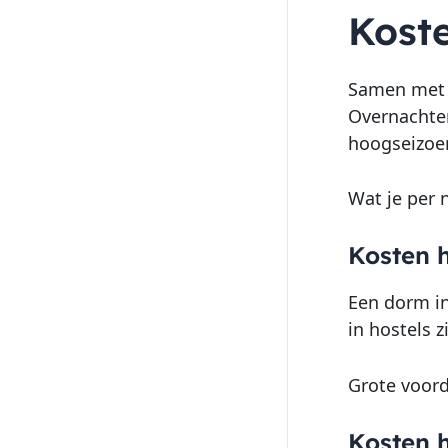
Kost
Samen met d
Overnachten
hoogseizoen
Wat je per 
Kosten h
Een dorm in
in hostels z
Grote voord
Kosten h