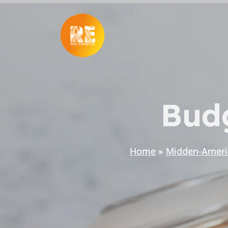
Ga
naar
de
inhoud
Budg
Home
Midden-Ameri