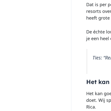
Dat is per 
resorts over
heeft grote 
De échte lo
je een heel 
Ties:
“Re
Het kan
Het kan goe
doet. Wij s
Rica.