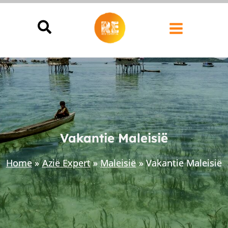
Ga
naar
de
inhoud
Vakantie Maleisië
Home
Azië Expert
Maleisië
Vakantie Maleisië