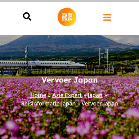
Ga
naar
de
inhoud
Vervoer Japan
Home
Azië Expert
Japan
Reisinformatie Japan
Vervoer Japan