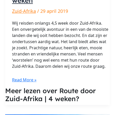
weken
Zuid-Afrika
/
29 april 2019
Wij reisden onlangs 4,5 week door Zuid-Afrika.
Een onvergetelijk avontuur in een van de mooiste
landen die wij ooit hebben bezocht. En dat zijn er
ondertussen aardig wat. Het land biedt alles wat
je zoekt. Prachtige natuur, heerlijk eten, mooie
stranden en vriendelijke mensen. Veel mensen
‘worstelen’ nog wel eens met hun route door
Zuid-Afrika. Daarom delen wij onze route graag.
Route
Read More »
door
Meer lezen over Route door
Zuid-
Zuid-Afrika | 4 weken?
Afrika
|
4