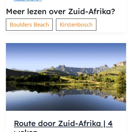
stranden
Meer lezen over Zuid-Afrika?
van
Kaapstad
Boulders Beach
Kirstenbosch
Route door Zuid-Afrika | 4