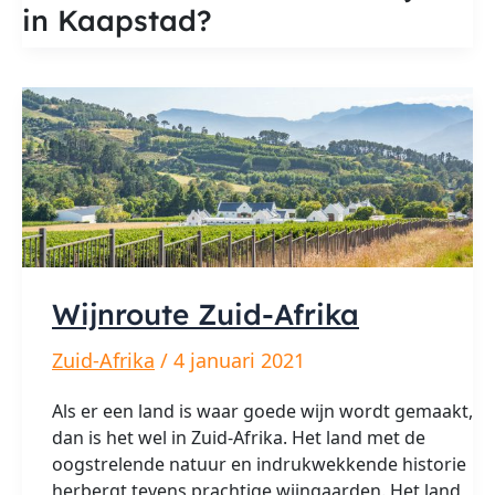
in Kaapstad?
Kaapstad
Wijnroute Zuid-Afrika
Zuid-Afrika
/
4 januari 2021
Als er een land is waar goede wijn wordt gemaakt,
dan is het wel in Zuid-Afrika. Het land met de
oogstrelende natuur en indrukwekkende historie
herbergt tevens prachtige wijngaarden. Het land