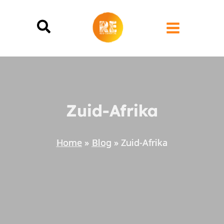
Ga
naar
de
inhoud
Zuid-Afrika
Home
Blog
Zuid-Afrika