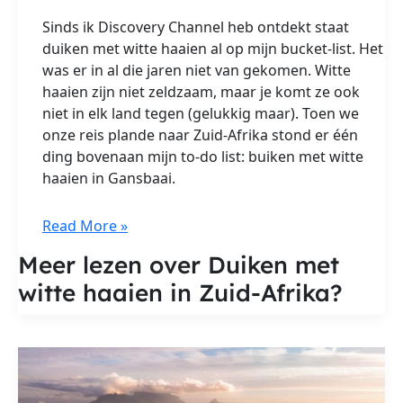
Sinds ik Discovery Channel heb ontdekt staat
duiken met witte haaien al op mijn bucket-list. Het
was er in al die jaren niet van gekomen. Witte
haaien zijn niet zeldzaam, maar je komt ze ook
niet in elk land tegen (gelukkig maar). Toen we
onze reis plande naar Zuid-Afrika stond er één
ding bovenaan mijn to-do list: buiken met witte
haaien in Gansbaai.
Duiken
Read More »
met
Meer lezen over Duiken met
witte
witte haaien in Zuid-Afrika?
haaien
in
Zuid-
Afrika