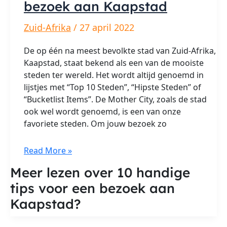
bezoek aan Kaapstad
Zuid-Afrika
/
27 april 2022
De op één na meest bevolkte stad van Zuid-Afrika,
Kaapstad, staat bekend als een van de mooiste
steden ter wereld. Het wordt altijd genoemd in
lijstjes met “Top 10 Steden”, “Hipste Steden” of
“Bucketlist Items”. De Mother City, zoals de stad
ook wel wordt genoemd, is een van onze
favoriete steden. Om jouw bezoek zo
10
Read More »
handige
Meer lezen over 10 handige
tips
tips voor een bezoek aan
voor
een
Kaapstad?
bezoek
aan