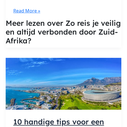
Zo
Read More »
reis
Meer lezen over Zo reis je veilig
je
en altijd verbonden door Zuid-
veilig
en
Afrika?
altijd
verbonden
door
Zuid-
Afrika
10 handige tips voor een