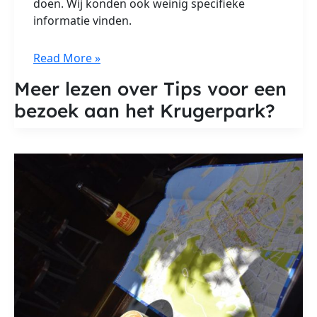
doen. Wij konden ook weinig specifieke
informatie vinden.
Tips
Read More »
voor
Meer lezen over Tips voor een
een
bezoek aan het Krugerpark?
bezoek
aan
het
Krugerpark