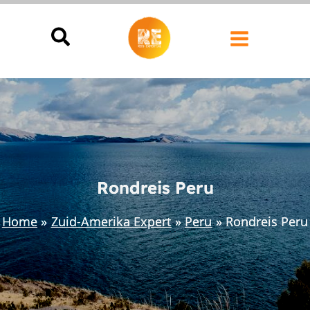
Ga
naar
de
inhoud
Rondreis Peru
Home
Zuid-Amerika Expert
Peru
Rondreis Peru