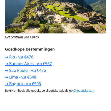
Het centrum van Cuzco
Goedkope bestemmingen
➜ Rio - v.a €476
➜ Buenos Aires - v.a €567
➜ Sao Paulo - v.a €476
➜ Lima - v.a €548
➜ Bogota - v.a €506
Bekijk en boek alle goedkope vliegticketsdeals op
Cheactickets.nl