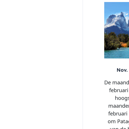
Nov.
De maand
februar
hoogs
maanden
februari
om Pata