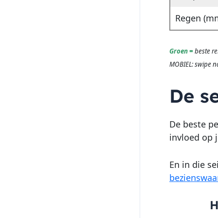
Regen (m
Groen =
beste r
MOBIEL: swipe n
De se
De beste pe
invloed op 
En in die s
bezienswaa
H