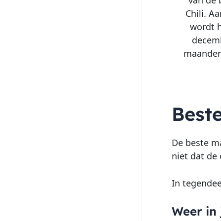
van de b
Chili. A
wordt h
decemb
maanden 
Beste
De beste ma
niet dat de
In tegendee
Weer in 