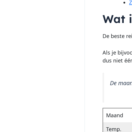
Z
Wat i
De beste re
Als je bijvo
dus niet één
De maa
Maand
Temp.