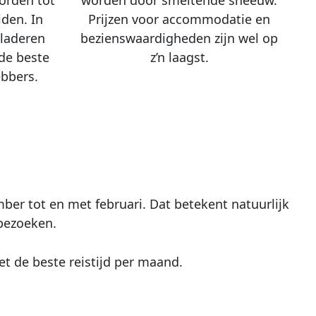
worden door smeltende sneeuw.
orden tot
Prijzen voor accommodatie en
iden. In
bezienswaardigheden zijn wel op
bladeren
z’n laagst.
de beste
ebbers.
er tot en met februari. Dat betekent natuurlijk
 bezoeken.
t de beste reistijd per maand.