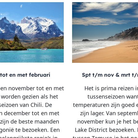
 tot en met februari
Spt t/m nov & mrt t
en november tot en met
Het is prima reizen i
i worden gezien als het
tussenseizoen wan
eizoen van Chili. De
temperaturen zijn goed e
 december tot en met
zijn lager. Van septem
 zijn de beste maanden
november kun je het b
gonië te bezoeken. Een
Lake District bezoeken. 