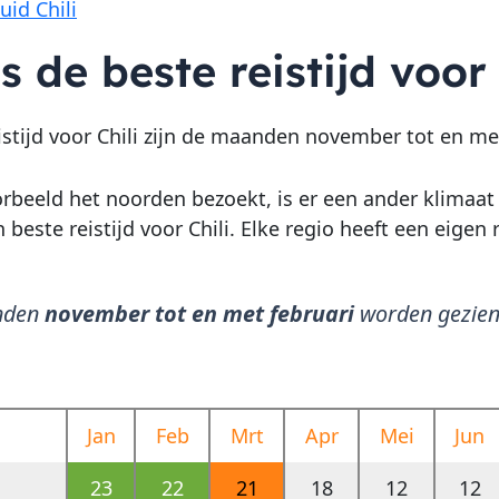
uid Chili
s de beste reistijd voor 
istijd voor Chili zijn de maanden november tot en met
orbeeld het noorden bezoekt, is er een ander klimaat d
 beste reistijd voor Chili. Elke regio heeft een eigen 
nden
november tot en met februari
worden gezien 
Jan
Feb
Mrt
Apr
Mei
Jun
23
22
21
18
12
12