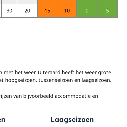
30
20
15
10
0
5
n met het weer. Uiteraard heeft het weer grote
 het hoogseizoen, tussenseizoen en laagseizoen.
prijzen van bijvoorbeeld accommodatie en
en
Laagseizoen