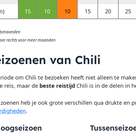
m)
15
10
10
15
20
25
eismaanden
aar rechts voor meer maanden
izoenen van Chili
riode om Chili te bezoeken heeft niet alleen te make
je reis, maar de
beste reistijd
Chili is in de delen in
eizoenen heb je ook grote verschillen qua drukte en 
rdigheden
.
oogseizoen
Tussenseizo