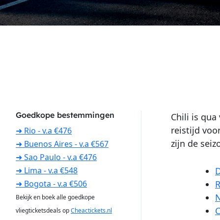
Goedkope bestemmingen
Chili is qu
reistijd voo
➜ Rio - v.a €476
zijn de sei
➜ Buenos Aires - v.a €567
➜ Sao Paulo - v.a €476
D
➜ Lima - v.a €548
R
➜ Bogota - v.a €506
N
Bekijk en boek alle goedkope
C
vliegticketsdeals op
Cheactickets.nl