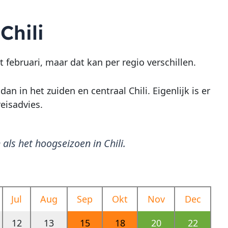
Chili
 februari, maar dat kan per regio verschillen.
an in het zuiden en centraal Chili. Eigenlijk is er
reisadvies.
als het hoogseizoen in Chili.
Jul
Aug
Sep
Okt
Nov
Dec
12
13
15
18
20
22