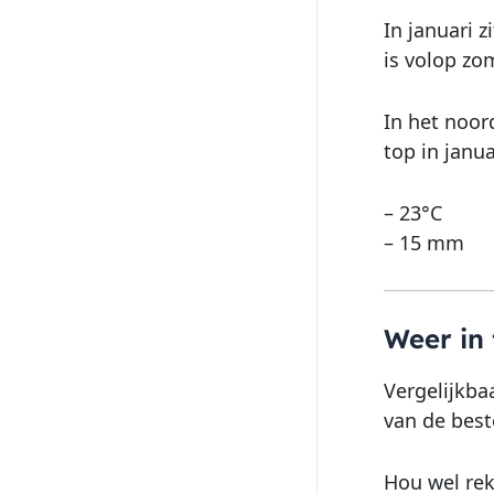
In januari 
is volop zo
In het noord
top in janua
– 23°C
– 15 mm
Weer in 
Vergelijkbaa
van de best
Hou wel rek