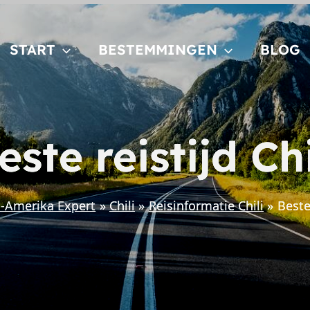
START
BESTEMMINGEN
BLOG
este reistijd Chi
d-Amerika Expert
Chili
Reisinformatie Chili
Beste 