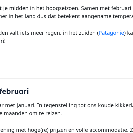
zit je midden in het hoogseizoen. Samen met februari i
mer in het land dus dat betekent aangename tempera
en valt iets meer regen, in het zuiden (
Patagonië
) k
ri!
februari
r met januari. In tegenstelling tot ons koude kikkerland
e maanden om te reizen.
ening met hoge(re) prijzen en volle accommodatie. 