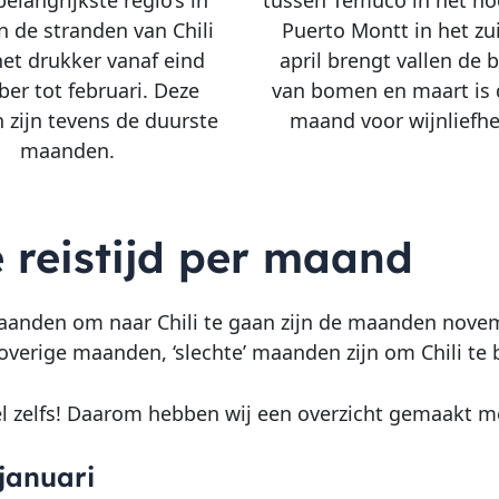
elangrijkste regio’s in
tussen Temuco in het no
an de stranden van Chili
Puerto Montt in het zu
et drukker vanaf eind
april brengt vallen de 
er tot februari. Deze
van bomen en maart is 
zijn tevens de duurste
maand voor wijnliefh
maanden.
 reistijd per maand
anden om naar Chili te gaan zijn de maanden novemb
 overige maanden, ‘slechte’ maanden zijn om Chili te
l zelfs! Daarom hebben wij een overzicht gemaakt me
januari