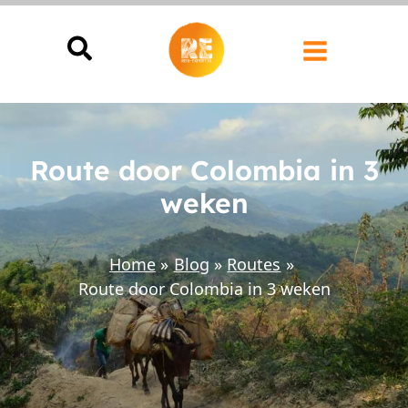
Ga
naar
de
inhoud
Route door Colombia in 3
weken
Home
Blog
Routes
Route door Colombia in 3 weken