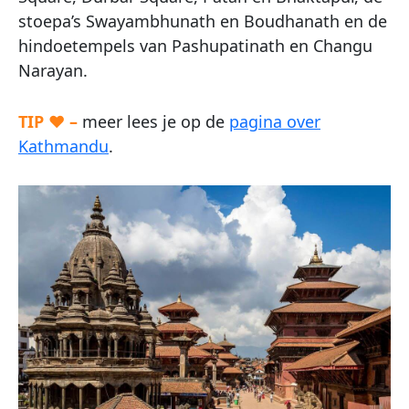
stoepa’s Swayambhunath en Boudhanath en de
hindoetempels van Pashupatinath en Changu
Narayan.
TIP ♥ –
meer lees je op de
pagina over
Kathmandu
.