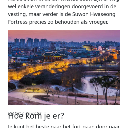
wel enkele veranderingen doorgevoerd in de
vesting, maar verder is de Suwon Hwaseong
Fortress precies zo behouden als vroeger.
Hoe kom je er?
Het fort in de winter
Je kunt het beste naar het fort gaan door naar