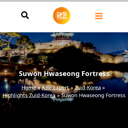
Ga
naar
de
inhoud
Suwon Hwaseong Fortress
Home
Azië Expert
Zuid-Korea
Highlights Zuid-Korea
Suwon Hwaseong Fortress