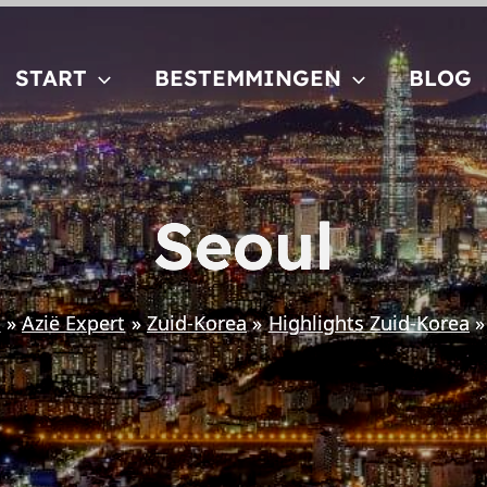
START
BESTEMMINGEN
BLOG
Seoul
e
Azië Expert
Zuid-Korea
Highlights Zuid-Korea