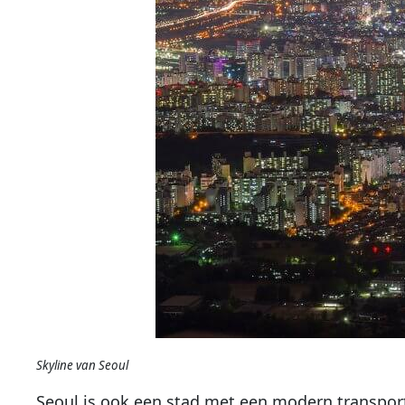
Skyline van Seoul
Seoul is ook een stad met een modern transpor