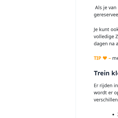
Als je van
gereservee
Je kunt oo
volledige Z
dagen na 
TIP ♥ –
me
Trein k
Er rijden i
wordt er op
verschillen