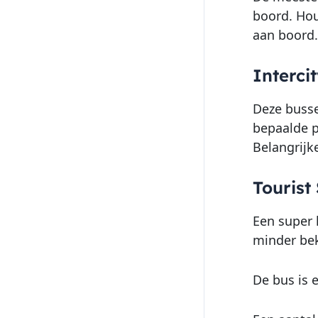
boord. Hou
aan boord.
Interci
Deze busse
bepaalde p
Belangrijk
Tourist
Een super 
minder bek
De bus is 