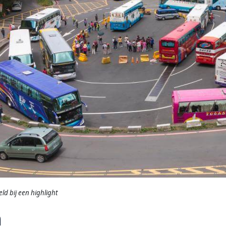
d bij een highlight
n