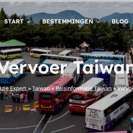
START
BESTEMMINGEN
BLOG
Vervoer Taiwa
Azië Expert
Taiwan
Reisinformatie Taiwan
Vervo