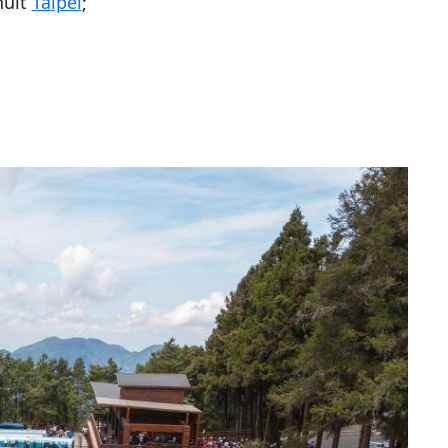
nuit
Taipei
;