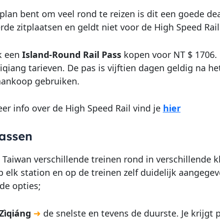
 plan bent om veel rond te reizen is dit een goede dea
rde zitplaatsen en geldt niet voor de High Speed Rail
k een
Island-Round Rail Pass
kopen voor NT $ 1706. H
iqiang tarieven. De pas is vijftien dagen geldig na h
aankoop gebruiken.
er info over de High Speed Rail vind je
hier
lassen
n Taiwan verschillende treinen rond in verschillende kl
 elk station en op de treinen zelf duidelijk aangegev
de opties;
Zìqiáng
➜
de snelste en tevens de duurste. Je krijgt