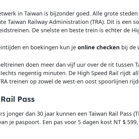
etwerk in Taiwan is bijzonder goed. Alle grote sted
ënte Taiwan Railway Administration (TRA). Dit is een 
idstreinen. De snelste en beste trein is echter de Hi
eintijden en boekingen kun je
online checken
bij de
ltreinen doen meer dan vijf uur over de rit tussen T
slechts negentig minuten. De High Speed Rail rijdt a
 TRA treinen op zowel de west-en oost spoorlijnen rijd
Rail Pass
ers jonger dan 30 jaar kunnen een Taiwan Rail Pass (TR
van je paspoort. Een pas voor 5 dagen kost NT $ 599