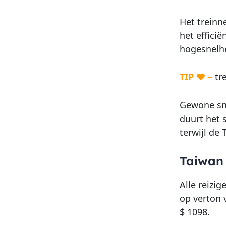
Het treinn
het effici
hogesnelhe
TIP ♥ –
tr
Gewone sne
duurt het 
terwijl de
Taiwan 
Alle reizig
op verton 
$ 1098.