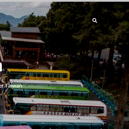
n
er Taiwan