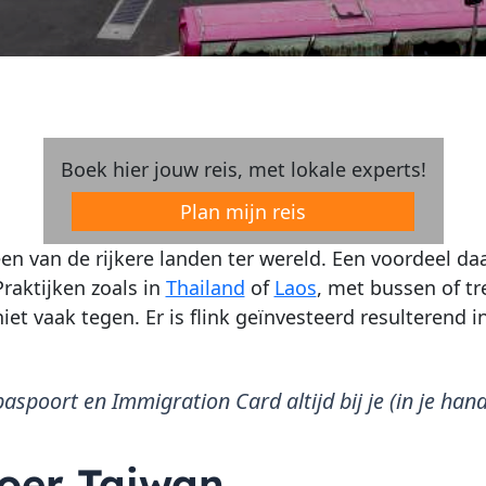
Boek hier jouw reis, met lokale experts!
Plan mijn reis
een van de rijkere landen ter wereld. Een voordeel da
Praktijken zoals in
Thailand
of
Laos
, met bussen of tre
iet vaak tegen. Er is flink geïnvesteerd resulterend in
paspoort en Immigration Card altijd bij je (in je ha
oer Taiwan