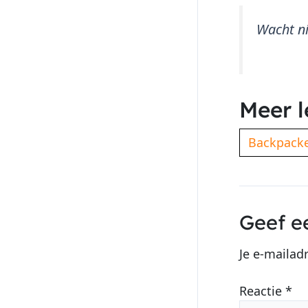
Wacht ni
Meer l
Backpacke
Geef e
Je e-mailad
Reactie
*