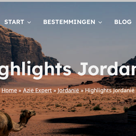
START
BESTEMMINGEN
BLOG
ghlights Jorda
Home
Azië Expert
Jordanië
Highlights Jordanië