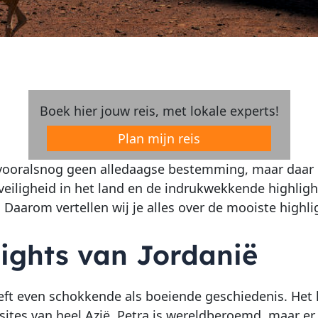
Boek hier jouw reis, met lokale experts!
Plan mijn reis
 vooralsnog geen alledaagse bestemming, maar daar
veiligheid in het land en de indrukwekkende highligh
. Daarom vertellen wij je alles over de mooiste highli
lights van Jordanië
eft even schokkende als boeiende geschiedenis. Het 
 sites van heel Azië. Petra is wereldberoemd, maar e