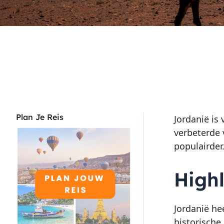
Plan Je Reis
Jordanië is
verbeterde 
populairder
High
Jordanië he
historische