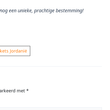
u nog een unieke, prachtige bestemming!
ckets Jordanië
markeerd met
*