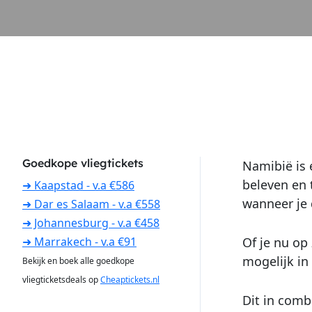
Goedkope vliegtickets
Namibië is 
beleven en 
➜ Kaapstad - v.a €586
wanneer je 
➜ Dar es Salaam - v.a €558
➜ Johannesburg - v.a €458
Of je nu op
➜ Marrakech - v.a €91
mogelijk in
Bekijk en boek alle goedkope
vliegticketsdeals op
Cheaptickets.nl
Dit in comb