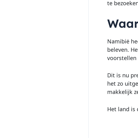
te bezoeken
Waar
Namibië heef
beleven. He
voorstellen
Dit is nu p
het zo uitg
makkelijk z
Het land is