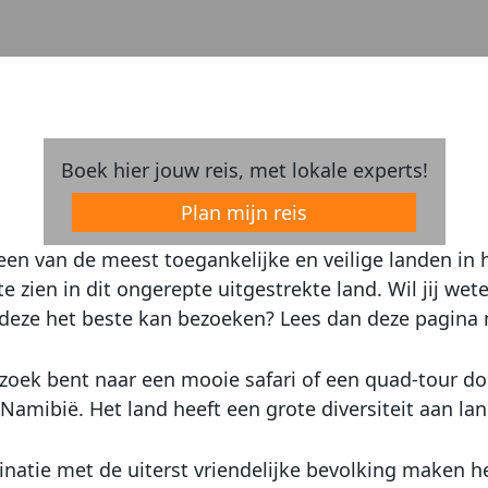
Boek hier jouw reis, met lokale experts!
Plan mijn reis
een van de meest toegankelijke en veilige landen in he
te zien in dit ongerepte uitgestrekte land. Wil jij we
deze het beste kan bezoeken? Lees dan deze pagina m
 zoek bent naar een mooie safari of een quad-tour do
 Namibië. Het land heeft een grote diversiteit aan l
inatie met de uiterst vriendelijke bevolking maken h