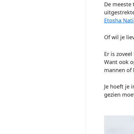
De meeste t
uitgestrekt
Etosha Nati
Of wil je l
Er is zovee
Want ook op
mannen of l
Je hoeft je 
gezien moet