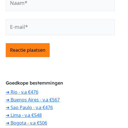
E-
mail*
Goedkope bestemmingen
➜ Rio - v.a €476
➜ Buenos Aires - v.a €567
➜ Sao Paulo - v.a €476
➜ Lima - v.a €548
➜ Bogota - v.a €506