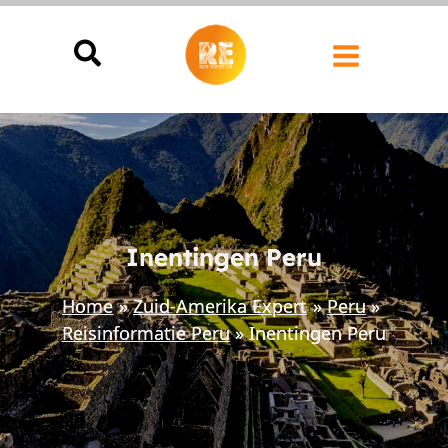
Ga
naar
de
inhoud
Inentingen Peru
Home
Zuid-Amerika Expert
Peru
Reisinformatie Peru
Inentingen Peru