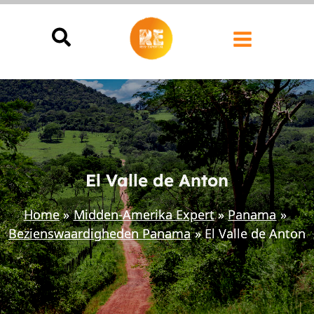
Ga
naar
de
inhoud
El Valle de Anton
Home
Midden-Amerika Expert
Panama
Bezienswaardigheden Panama
El Valle de Anton