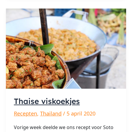
San
Road
Thai­se vis­koek­jes
Recepten
,
Thailand
/
5 april 2020
Vorige week deelde we ons recept voor Soto