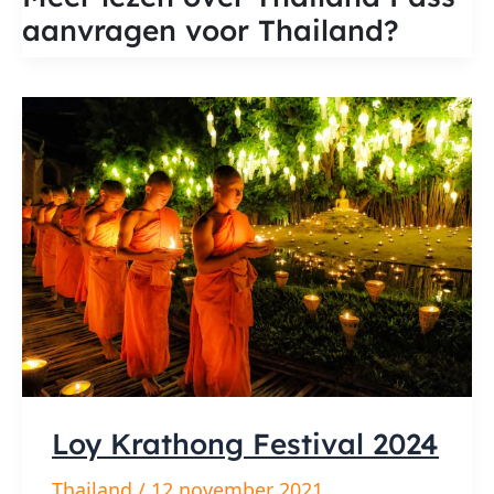
aanvragen
aanvragen voor Thailand?
voor
Thailand
Loy Krathong Festival 2024
Thailand
/
12 november 2021