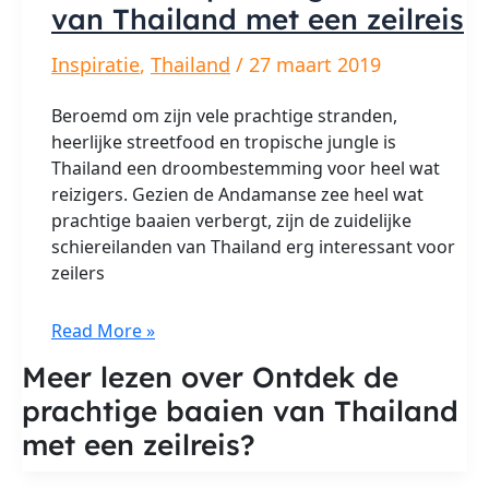
van Thailand met een zeilreis
Inspiratie
,
Thailand
/
27 maart 2019
Beroemd om zijn vele prachtige stranden,
heerlijke streetfood en tropische jungle is
Thailand een droombestemming voor heel wat
reizigers. Gezien de Andamanse zee heel wat
prachtige baaien verbergt, zijn de zuidelijke
schiereilanden van Thailand erg interessant voor
zeilers
Ontdek
Read More »
de
Meer lezen over Ontdek de
prachtige
prachtige baaien van Thailand
baaien
van
met een zeilreis?
Thailand
met