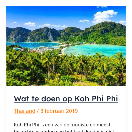
een
zeilreis
Wat te doen op Koh Phi Phi
Thailand
/
8 februari 2019
Koh Phi Phi is een van de mooiste en meest
bezochte eilanden van het land. En dat is niet