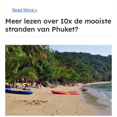
10x
Read More »
de
Meer lezen over 10x de mooiste
mooiste
stranden van Phuket?
stranden
van
Phuket