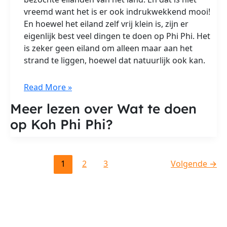
vreemd want het is er ook indrukwekkend mooi!
En hoewel het eiland zelf vrij klein is, zijn er
eigenlijk best veel dingen te doen op Phi Phi. Het
is zeker geen eiland om alleen maar aan het
strand te liggen, hoewel dat natuurlijk ook kan.
Wat
Read More »
te
Meer lezen over Wat te doen
doen
op Koh Phi Phi?
op
Koh
Phi
Phi
1
2
3
Volgende
→