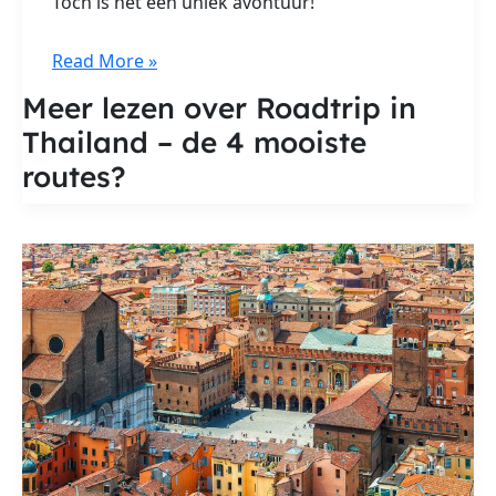
Toch is het een uniek avontuur!
Roadtrip
Read More »
in
Meer lezen over Roadtrip in
Thailand
Thailand – de 4 mooiste
–
de
routes?
4
mooiste
routes