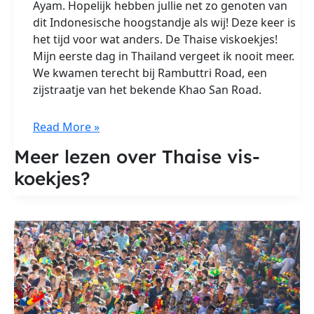
Ayam. Hopelijk hebben jullie net zo genoten van
dit Indonesische hoogstandje als wij! Deze keer is
het tijd voor wat anders. De Thai­se vis­koek­jes!
Mijn eerste dag in Thailand vergeet ik nooit meer.
We kwamen terecht bij Rambuttri Road, een
zijstraatje van het bekende Khao San Road.
Thai­
Read More »
se
Meer lezen over Thai­se vis­
vis­
koek­jes?
koek­
jes