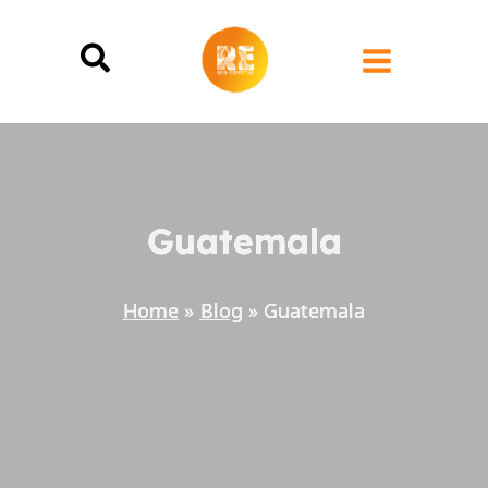
Ga
naar
de
inhoud
Guatemala
Home
Blog
Guatemala