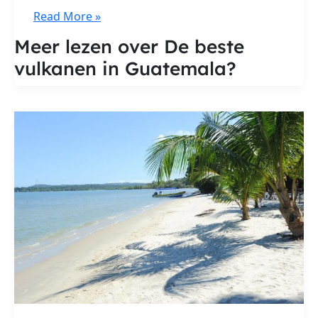
De
Read More »
beste
Meer lezen over De beste
vulkanen
vulkanen in Guatemala?
in
Guatemala