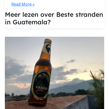
Beste
Read More »
stranden
Meer lezen over Beste stranden
in
in Guatemala?
Guatemala