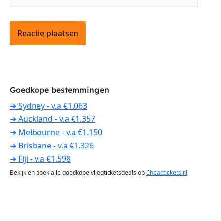
Goedkope bestemmingen
➜ Sydney - v.a €1.063
➜ Auckland - v.a €1.357
➜ Melbourne - v.a €1.150
➜ Brisbane - v.a €1.326
➜ Fiji - v.a €1.598
Bekijk en boek alle goedkope vliegticketsdeals op
Cheactickets.nl