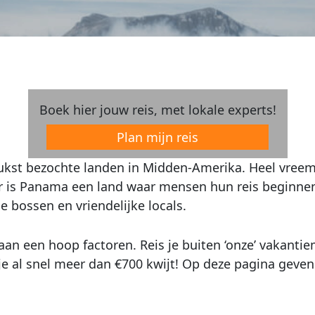
Boek hier jouw reis, met lokale experts!
Plan mijn reis
kst bezochte landen in Midden-Amerika. Heel vreemd 
r is Panama een land waar mensen hun reis beginnen.
e bossen en vriendelijke locals.
aan een hoop factoren. Reis je buiten ‘onze’ vakanti
je al snel meer dan €700 kwijt! Op deze pagina geve