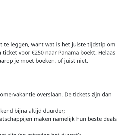
 te leggen, want wat is het juiste tijdstip om
n ticket voor €250 naar Panama boekt. Helaas
aarop je moet boeken, of juist niet.
omervakantie overslaan. De tickets zijn dan
kend bijna altijd duurder;
atschappijen maken namelijk hun beste deals
t zijn (en zaterdag het duurst);