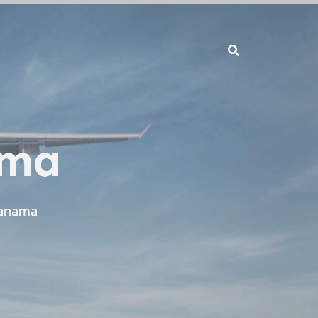
ama
Panama