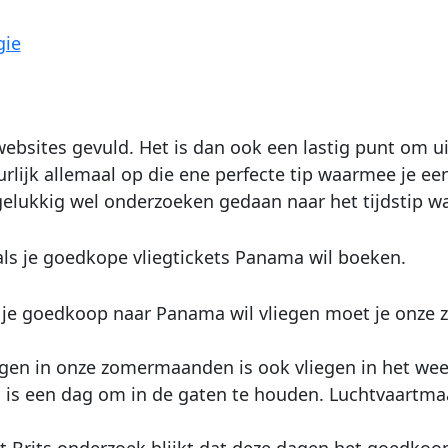
gie
bsites gevuld. Het is dan ook een lastig punt om uit
lijk allemaal op die ene perfecte tip waarmee je ee
ijn gelukkig wel onderzoeken gedaan naar het tijdstip w
als je goedkope vliegtickets Panama wil boeken.
 je goedkoop naar Panama wil vliegen moet je onze z
iegen in onze zomermaanden is ook vliegen in het wee
 is een dag om in de gaten te houden. Luchtvaartma
it Brits onderzoek blijkt dat deze dagen het goedkoops