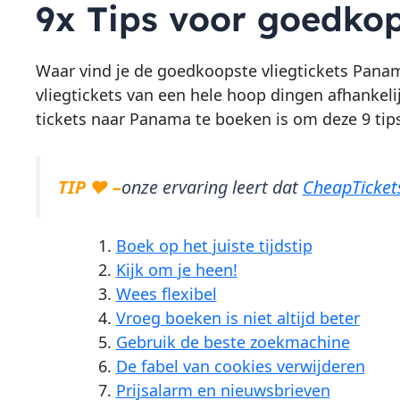
9x Tips voor goedko
Waar vind je de goedkoopste vliegtickets Panama
vliegtickets van een hele hoop dingen afhankel
tickets naar Panama te boeken is om deze 9 tips 
TIP ♥ –
onze ervaring leert dat
CheapTicket
Boek op het juiste tijdstip
Kijk om je heen!
Wees flexibel
Vroeg boeken is niet altijd beter
Gebruik de beste zoekmachine
De fabel van cookies verwijderen
Prijsalarm en nieuwsbrieven