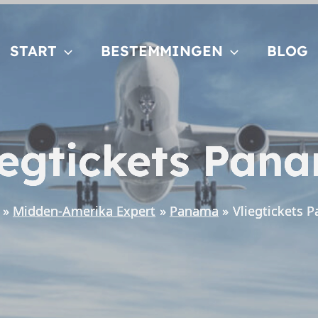
START
BESTEMMINGEN
BLOG
iegtickets Pan
Midden-Amerika Expert
Panama
Vliegtickets 