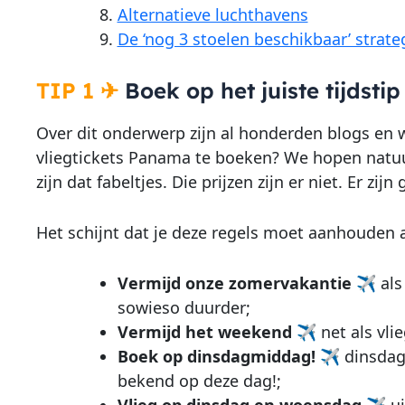
Alternatieve luchthavens
De ‘nog 3 stoelen beschikbaar’ strate
TIP 1
✈
Boek op het juiste tijdstip
Over dit onderwerp zijn al honderden blogs en we
vliegtickets Panama te boeken? We hopen natuur
zijn dat fabeltjes. Die prijzen zijn er niet. Er z
Het schijnt dat je deze regels moet aanhouden 
Vermijd onze zomervakantie
✈
als
sowieso duurder;
Vermijd het weekend
✈
net als vl
Boek op dinsdagmiddag
!
✈
dinsdag
bekend op deze dag!;
Vlieg op dinsdag en woensdag
✈
u