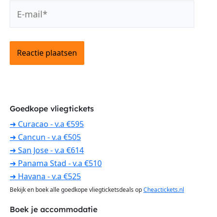
E-
mail*
Goedkope vliegtickets
➜ Curacao - v.a €595
➜ Cancun - v.a €505
➜ San Jose - v.a €614
➜ Panama Stad - v.a €510
➜ Havana - v.a €525
Bekijk en boek alle goedkope vliegticketsdeals op
Cheactickets.nl
Boek je accommodatie