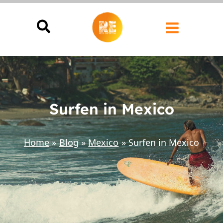
Ga
naar
de
inhoud
Surfen in Mexico
Home
Blog
Mexico
Surfen in Mexico