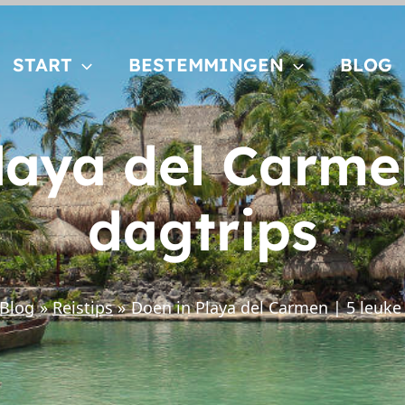
START
BESTEMMINGEN
BLOG
laya del Carmen
dagtrips
Blog
Reistips
Doen in Playa del Carmen | 5 leuke