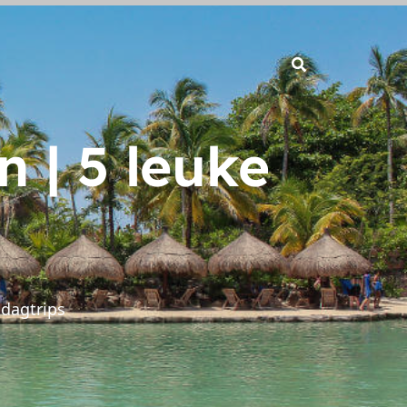
 | 5 leuke
 dagtrips