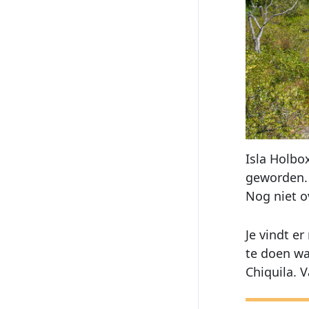
Isla Holbox
geworden. 
Nog niet o
Je vindt e
te doen waa
Chiquila. 