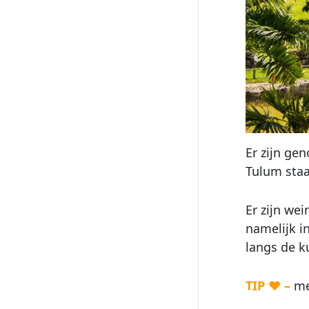
Er zijn ge
Tulum staa
Er zijn we
namelijk i
langs de k
TIP ♥ –
mee