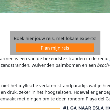
Boek hier jouw reis, met lokale experts!
Plan mijn reis
Carmen is een van de bekendste stranden in de regio
e zandstranden, wuivenden palmbomen en een
beach-
 niet het idyllische verlaten strandparadijs wat je hier
h en druk, zeker in het hoogseizoen. Hoewel er genoe
 gemaakt met dingen om te doen rondom Playa del C
#1 GA NAAR ISLA 