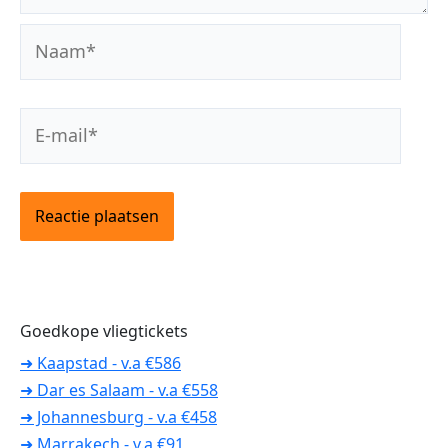
Naam*
E-
mail*
Goedkope vliegtickets
➜ Kaapstad - v.a €586
➜ Dar es Salaam - v.a €558
➜ Johannesburg - v.a €458
➜ Marrakech - v.a €91