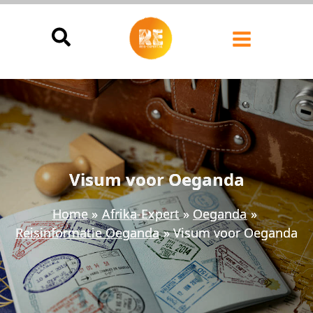
Ga
naar
de
inhoud
Visum voor Oeganda
Home
Afrika-Expert
Oeganda
Reisinformatie Oeganda
Visum voor Oeganda