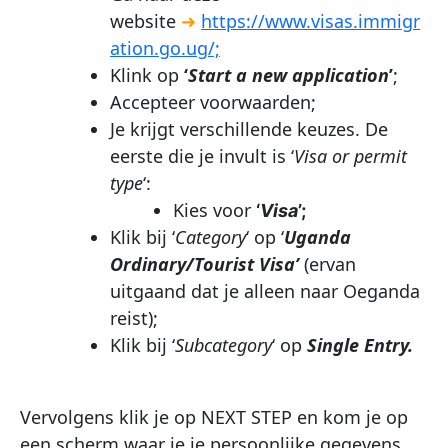
website
➜
https://www.visas.immigr
ation.go.ug/;
Klink op
‘
Start a new application
’
;
Accepteer voorwaarden;
Je krijgt verschillende keuzes. De
eerste die je invult is ‘
Visa or permit
type
‘:
Kies voor
‘
Visa
’;
Klik bij ‘
Category
‘ op ‘
Uganda
Ordinary/Tourist Visa’
(ervan
uitgaand dat je alleen naar Oeganda
reist);
Klik bij ‘
Subcategory
‘ op
Single Entry.
Vervolgens klik je op NEXT STEP en kom je op
een scherm waar je je persoonlijke gegevens