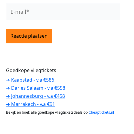
E-
mail*
Goedkope vliegtickets
➜ Kaapstad - v.a €586
➜ Dar es Salaam - v.a €558
➜ Johannesburg - v.a €458
➜ Marrakech - v.a €91
Bekijk en boek alle goedkope vliegticketsdeals op
Cheaptickets.nl