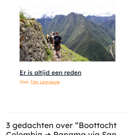
Er is altijd een reden
Door
Ties Lagraauw
3 gedachten over “Boottocht
Colombia ➜ Panama via San