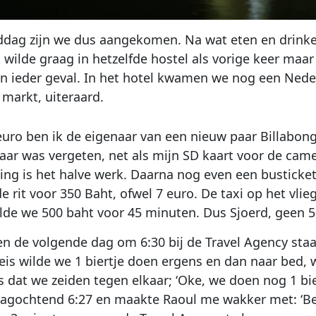
dag zijn we dus aangekomen. Na wat eten en drink
 wilde graag in hetzelfde hostel als vorige keer maar
j in ieder geval. In het hotel kwamen we nog een Ne
 markt, uiteraard.
euro ben ik de eigenaar van een nieuw paar Billabong 
ar was vergeten, net als mijn SD kaart voor de cam
ing is het halve werk. Daarna nog even een bustick
 rit voor 350 Baht, ofwel 7 euro. De taxi op het vlie
lde we 500 baht voor 45 minuten. Dus Sjoerd, geen 5
 de volgende dag om 6:30 bij de Travel Agency staa
eis wilde we 1 biertje doen ergens en dan naar bed, w
s dat we zeiden tegen elkaar; ‘Oke, we doen nog 1 bi
gochtend 6:27 en maakte Raoul me wakker met: ‘Beter