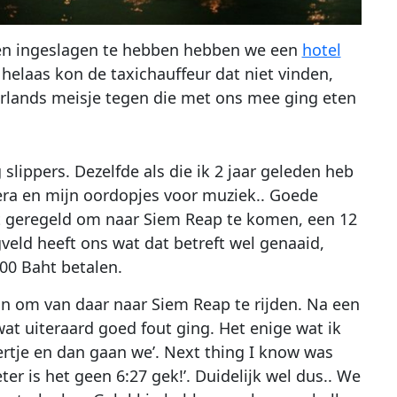
en ingeslagen te hebben hebben we een
hotel
 helaas kon de taxichauffeur dat niet vinden,
derlands meisje tegen die met ons mee ging eten
slippers. Dezelfde als die ik 2 jaar geleden heb
era en mijn oordopjes voor muziek.. Goede
et geregeld om naar Siem Reap te komen, een 12
gveld heeft ons wat dat betreft wel genaaid,
00 Baht betalen.
n om van daar naar Siem Reap te rijden. Na een
at uiteraard goed fout ging. Het enige wat ik
ertje en dan gaan we’. Next thing I know was
 is het geen 6:27 gek!’. Duidelijk wel dus.. We