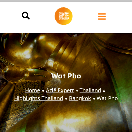
Ga
naar
de
inhoud
Wat Pho
Home
Azië Expert
Thailand
Highlights Thailand
Bangkok
Wat Pho