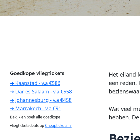
Goedkope vliegtickets
Het eiland 
een reden. 
➜ Kaapstad - v.a €586
bezienswaar
➜ Dar es Salaam - v.a €558
➜ Johannesburg - v.a €458
Wat veel me
➜ Marrakech - v.a €91
hebben. De 
Bekijk en boek alle goedkope
vliegticketsdeals op
Cheaptickets.nl
Bezi