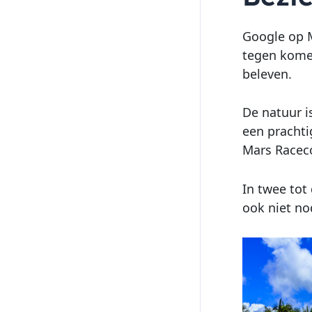
Google op M
tegen komen
beleven.
De natuur i
een pracht
Mars Raceco
In twee tot
ook niet nod