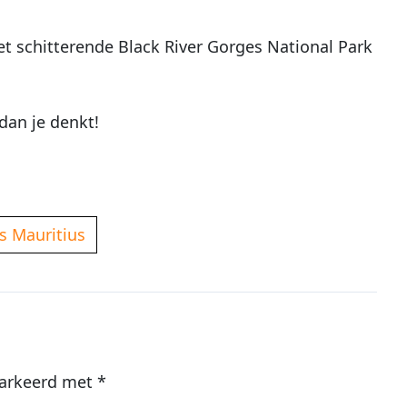
t schitterende Black River Gorges National Park
dan je denkt!
ts Mauritius
markeerd met
*