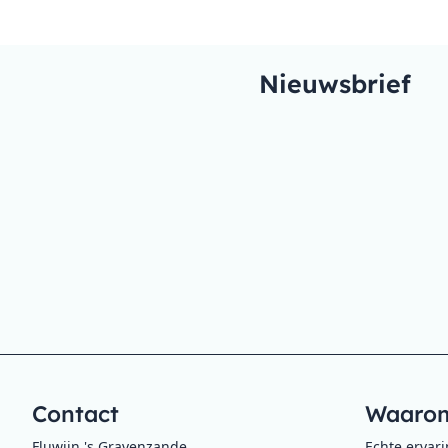
Nieuwsbrief
Contact
Waarom
Fluwijn 's Gravenzande
Echte ervar