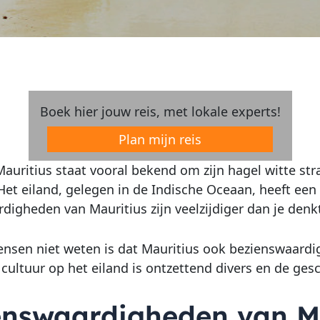
Boek hier jouw reis, met lokale experts!
Plan mijn reis
Mauritius staat vooral bekend om zijn hagel witte str
Het eiland, gelegen in de Indische Oceaan, heeft een
digheden van Mauritius zijn veelzijdiger dan je denk
nsen niet weten is dat Mauritius ook bezienswaardi
cultuur op het eiland is ontzettend divers en de ges
enswaardigheden van M