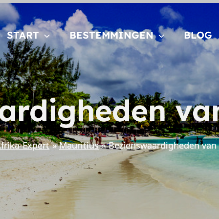
START
BESTEMMINGEN
BLOG
ardigheden van
frika-Expert
Mauritius
Bezienswaardigheden van 