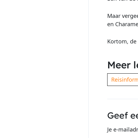
Maar vergee
en Charame
Kortom, de 
Meer l
Reisinfor
Geef e
Je e-mailad