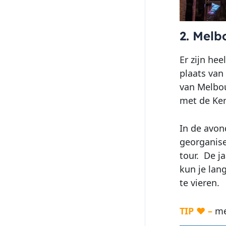
2. Melb
Er zijn he
plaats van
van Melbou
met de Ke
In de avon
georganise
tour.
De ja
kun je lan
te vieren.
TIP ♥ –
me