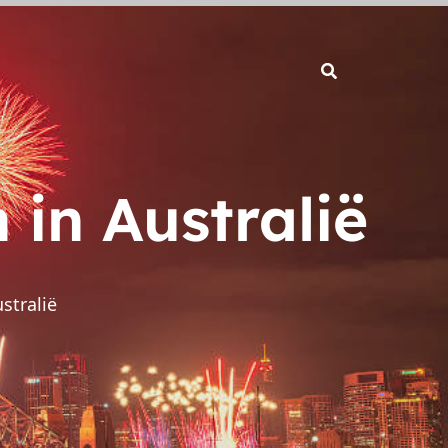
in Australië
stralië