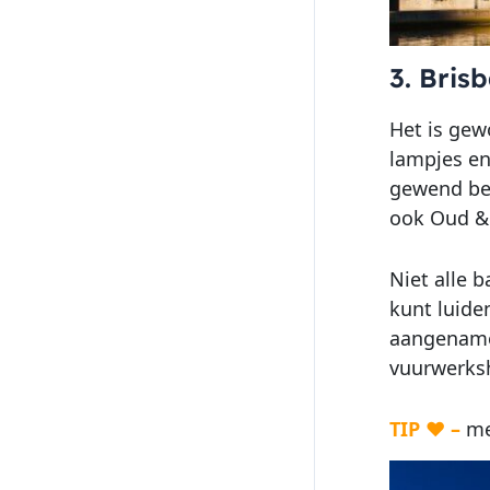
3. Bris
Het is gew
lampjes en
gewend bent
ook Oud &
Niet alle b
kunt luide
aangename 
vuurwerksh
TIP ♥ –
me