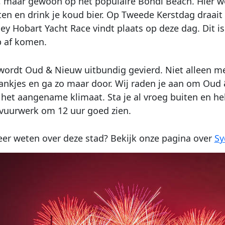
, maar gewoon op het populaire Bondi Beach. Hier w
eten en drink je koud bier. Op Tweede Kerstdag draai
ey Hobart Yacht Race vindt plaats op deze dag. Dit is 
 af komen.
wordt Oud & Nieuw uitbundig gevierd. Niet alleen 
ankjes en ga zo maar door. Wij raden je aan om Oud &
het aangename klimaat. Sta je al vroeg buiten en he
 vuurwerk om 12 uur goed zien.
r weten over deze stad? Bekijk onze pagina over
Sy