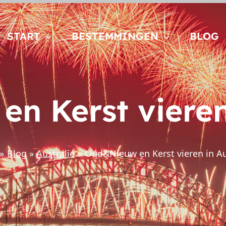
START
BESTEMMINGEN
BLOG
n Kerst vieren 
Blog
Australie
Oud&Nieuw en Kerst vieren in Au