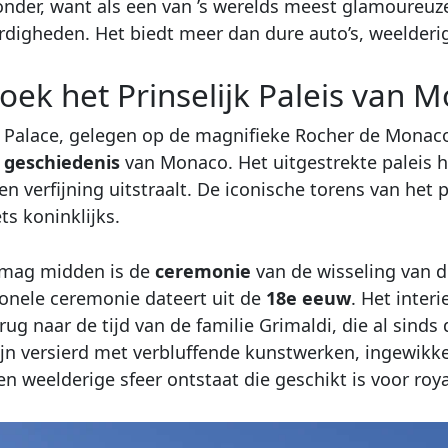
zonder, want als een van ’s werelds meest glamoure
digheden. Het biedt meer dan dure auto’s, weelderige
oek het Prinselijk Paleis van 
s Palace, gelegen op de magnifieke Rocher de Monaco, 
e geschiedenis
van Monaco. Het uitgestrekte paleis h
en verfijning uitstraalt. De iconische torens van het 
ets koninklijks.
t mag midden is de
ceremonie
van de wisseling van 
ionele ceremonie dateert uit de
18e eeuw
. Het inter
erug naar de tijd van de familie Grimaldi, die al sind
zijn versierd met verbluffende kunstwerken, ingewik
n weelderige sfeer ontstaat die geschikt is voor royal