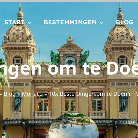
START
BESTEMMINGEN
BLOG
ingen om te Do
Blog
Monaco
10x Beste Dingen om te Doen in