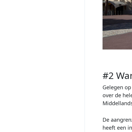
#2 Wan
Gelegen op 
over de hel
Middellands
De aangre
heeft een 