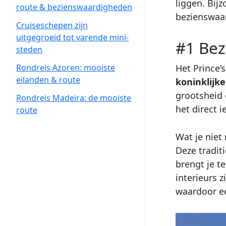
liggen. Bij
route & bezienswaardigheden
bezienswaar
Cruiseschepen zijn
uitgegroeid tot varende mini-
#1 Bez
steden
Het Prince’
Rondreis Azoren: mooiste
eilanden & route
koninklijk
grootsheid 
Rondreis Madeira: de mooiste
het direct i
route
Wat je nie
Deze tradit
brengt je t
interieurs 
waardoor ee