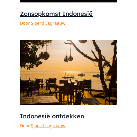
Zonsopkomst Indonesië
Door
Sjoerd Lagraauw
Indonesië ontdekken
Door
Sjoerd Lagraauw