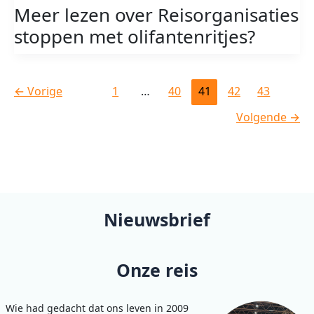
stoppen
Meer lezen over Reisorganisaties
met
stoppen met olifantenritjes?
olifantenritjes
←
Vorige
1
…
40
41
42
43
Volgende
→
Nieuwsbrief
Onze reis
Wie had gedacht dat ons leven in 2009