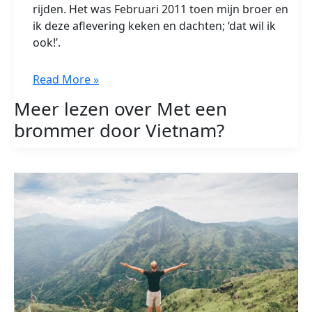
rijden. Het was Februari 2011 toen mijn broer en
ik deze aflevering keken en dachten; ‘dat wil ik
ook!’.
Met
Read More »
een
Meer lezen over Met een
brommer
brommer door Vietnam?
door
Vietnam