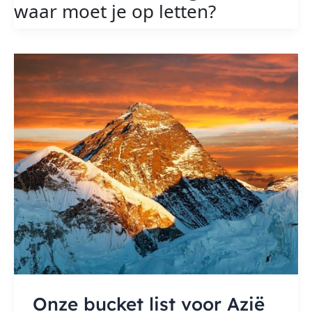
waar moet je op letten?
je
op
letten
Onze bucket list voor Azië