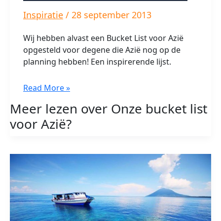
Inspiratie
/
28 september 2013
Wij hebben alvast een Bucket List voor Azië
opgesteld voor degene die Azië nog op de
planning hebben! Een inspirerende lijst.
Onze
Read More »
bucket
Meer lezen over Onze bucket list
list
voor Azië?
voor
Azië