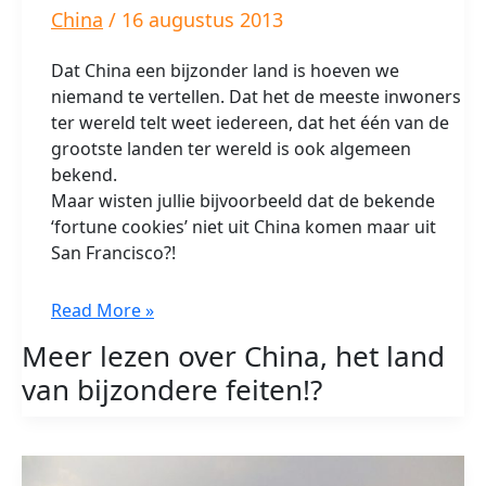
China
/
16 augustus 2013
Dat China een bijzonder land is hoeven we
niemand te vertellen. Dat het de meeste inwoners
ter wereld telt weet iedereen, dat het één van de
grootste landen ter wereld is ook algemeen
bekend.
Maar wisten jullie bijvoorbeeld dat de bekende
‘fortune cookies’ niet uit China komen maar uit
San Francisco?!
China,
Read More »
het
Meer lezen over China, het land
land
van bijzondere feiten!?
van
bijzondere
feiten!