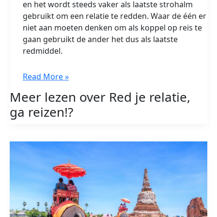
en het wordt steeds vaker als laatste strohalm
gebruikt om een relatie te redden. Waar de één er
niet aan moeten denken om als koppel op reis te
gaan gebruikt de ander het dus als laatste
redmiddel.
Red
Read More »
je
Meer lezen over Red je relatie,
relatie,
ga reizen!?
ga
reizen!