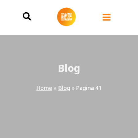
Ga
naar
de
inhoud
Blog
Home
Blog
Pagina 41