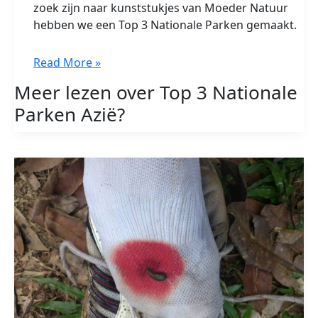
zoek zijn naar kunststukjes van Moeder Natuur
hebben we een Top 3 Nationale Parken gemaakt.
Top
Read More »
3
Meer lezen over Top 3 Nationale
Nationale
Parken Azië?
Parken
Azië