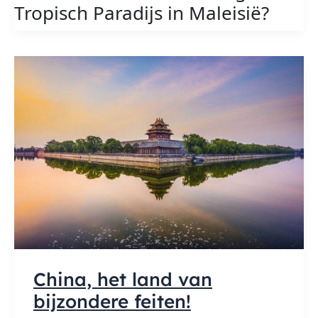
Tropisch Paradijs in Maleisië?
Paradijs
in
Maleisië
China, het land van
bijzondere feiten!