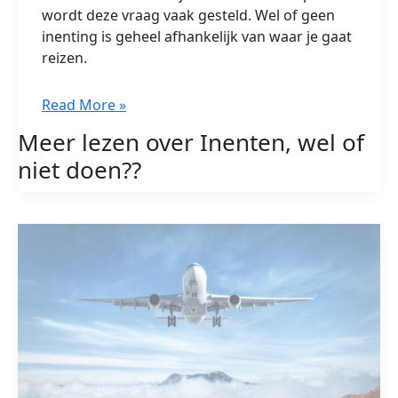
wordt deze vraag vaak gesteld. Wel of geen
inenting is geheel afhankelijk van waar je gaat
reizen.
Inenten,
Read More »
wel
Meer lezen over Inenten, wel of
of
niet doen??
niet
doen?