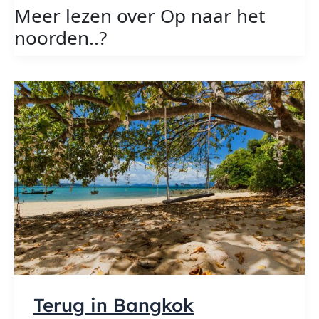
naar
Meer lezen over Op naar het
het
noorden..?
noorden..
Terug in Bangkok